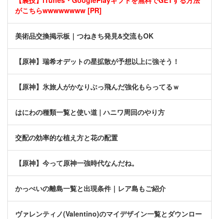
【裏技】iTunes・GooglePlayギフトを無料でGETする方法
がこちらwwwwwwww [PR]
美術品交換掲示板｜つねきち発見&交流もOK
【原神】瑞希オデットの星拡散が予想以上に強そう！
【原神】氷旅人がかなりぶっ飛んだ強化もらってるｗ
はにわの種類一覧と使い道 | ハニワ周回のやり方
交配の効率的な植え方と花の配置
【原神】今って原神一強時代なんだね。
かっぺいの離島一覧と出現条件｜レア島もご紹介
ヴァレンティノ(Valentino)のマイデザイン一覧とダウンロー