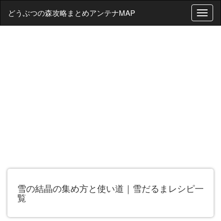
どうぶつの森攻略まとめアンテナMAP
T
o
g
g
l
e
n
a
v
i
g
a
t
i
o
n
雪の結晶の集め方と使い道｜雪だるまレシピ一
覧