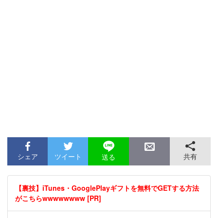
シェア
ツイート
共有
送る
【裏技】iTunes・GooglePlayギフトを無料でGETする方法
がこちらwwwwwwww [PR]