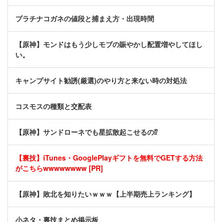
プラチナコガネの値段と捕まえ方・出現時間
【原神】モンドはもう少しモブの賑やかし配置増やしてほし
い。
キャンプサイト勧誘(厳選)のやり方と来ない時の対処法
コスモスの種類と交配表
【原神】サンドローネでも星拡散起こせるの⁉
【裏技】iTunes・GooglePlayギフトを無料でGETする方法
がこちらwwwwwwww [PR]
【原神】敗北を知りたいｗｗｗ【上半期売上ランキング】
小ネタ・裏技まとめ掲示板