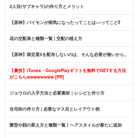
2人目(サブキャラ)の作り方とメリット
【原神】パイモンが病気になったってことは○○ってこと⁉
花の交配表と種類一覧 | 交配の植え方
【原神】限定星5を配布しないのは、そんな必要が無いから。
【裏技】iTunes・GooglePlayギフトを無料でGETする方法
がこちらwwwwwwww [PR]
ジョウロの入手方法と必要素材｜レシピと作り方
住宅街の作り方 | 必要なマス目とレイアウト例
髪型や顔の変え方と種類一覧丨ヘアスタイルが新たに追加