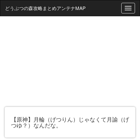
どうぶつの森攻略まとめアンテナMAP
T
o
g
g
l
e
n
a
v
i
g
a
t
i
o
n
【原神】月輪（げつりん）じゃなくて月諭（げ
つゆ？）なんだな。