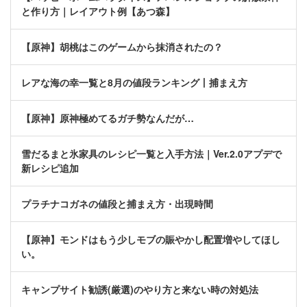
と作り方｜レイアウト例【あつ森】
【原神】胡桃はこのゲームから抹消されたの？
レアな海の幸一覧と8月の値段ランキング丨捕まえ方
【原神】原神極めてるガチ勢なんだが…
雪だるまと氷家具のレシピ一覧と入手方法｜Ver.2.0アプデで
新レシピ追加
プラチナコガネの値段と捕まえ方・出現時間
【原神】モンドはもう少しモブの賑やかし配置増やしてほし
い。
キャンプサイト勧誘(厳選)のやり方と来ない時の対処法