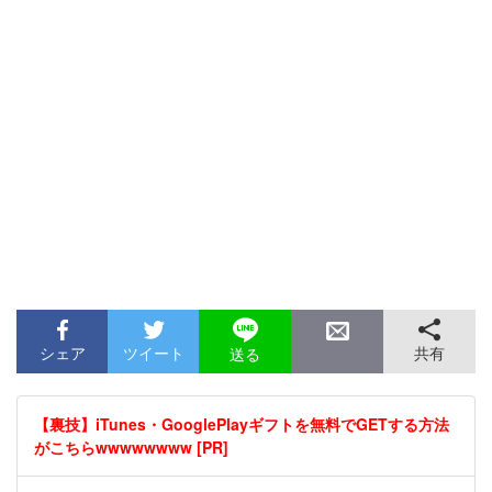
シェア
ツイート
共有
送る
【裏技】iTunes・GooglePlayギフトを無料でGETする方法
がこちらwwwwwwww [PR]