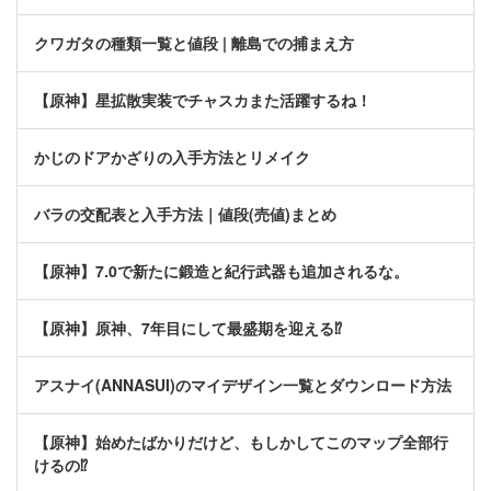
クワガタの種類一覧と値段 | 離島での捕まえ方
【原神】星拡散実装でチャスカまた活躍するね！
かじのドアかざりの入手方法とリメイク
バラの交配表と入手方法｜値段(売値)まとめ
【原神】7.0で新たに鍛造と紀行武器も追加されるな。
【原神】原神、7年目にして最盛期を迎える⁉
アスナイ(ANNASUI)のマイデザイン一覧とダウンロード方法
【原神】始めたばかりだけど、もしかしてこのマップ全部行
けるの⁉