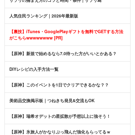
サソリの捕まえ方のコツと時間・条件 | サソリ島
人気住民ランキング｜2026年最新版
【裏技】iTunes・GooglePlayギフトを無料でGETする方法
がこちらwwwwwwww [PR]
【原神】新規で始めるなら7.0待った方がいいとかある？
DIYレシピの入手方法一覧
【原神】このイベントを1日でクリアできるかな？？
美術品交換掲示板｜つねきち発見&交流もOK
【原神】瑞希オデットの星拡散が予想以上に強そう！
【原神】氷旅人がかなりぶっ飛んだ強化もらってるｗ