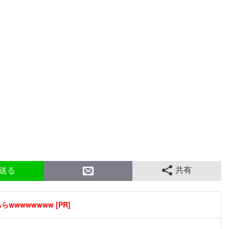
共有
送る
wwwwwwww [PR]