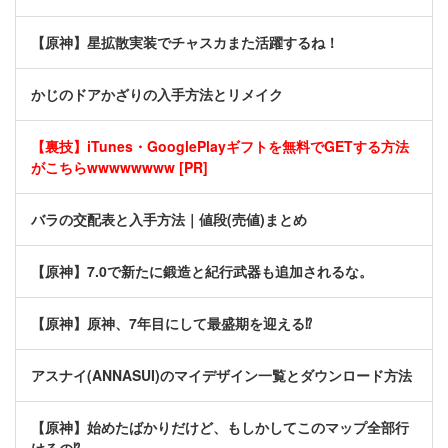
【原神】星拡散実装でチャスカまた活躍するね！
かじのドアかざりの入手方法とリメイク
【裏技】iTunes・GooglePlayギフトを無料でGETする方法
がこちらwwwwwwww [PR]
バラの交配表と入手方法｜値段(売値)まとめ
【原神】7.0で新たに鍛造と紀行武器も追加されるな。
【原神】原神、7年目にして最盛期を迎える⁉
アスナイ(ANNASUI)のマイデザイン一覧とダウンロード方法
【原神】始めたばかりだけど、もしかしてこのマップ全部行