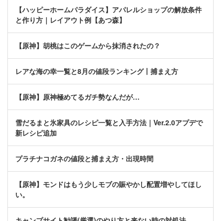
【ハッピーホームパラダイス】アパレルショップの解放条件
と作り方｜レイアウト例【あつ森】
【原神】胡桃はこのゲームから抹消されたの？
レアな海の幸一覧と8月の値段ランキング丨捕まえ方
【原神】原神極めてるガチ勢なんだが…
雪だるまと氷家具のレシピ一覧と入手方法｜Ver.2.0アプデで
新レシピ追加
プラチナコガネの値段と捕まえ方・出現時間
【原神】モンドはもう少しモブの賑やかし配置増やしてほし
い。
キャンプサイト勧誘(厳選)のやり方と来ない時の対処法