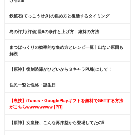
けるの⁉
鉄鉱石(てっこうせき)の集め方と復活するタイミング
島の評判(評価)星5の条件と上げ方｜維持の方法
まつぼっくりの効率的な集め方とレシピ一覧丨出ない原因も
解説
【原神】復刻渋滞がひどいから３キャラPU制にして！
住民一覧と性格・誕生日
【裏技】iTunes・GooglePlayギフトを無料でGETする方法
がこちらwwwwwwww [PR]
【原神】女皇様、こんな再序盤から登場してたの⁉