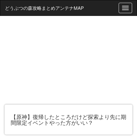
どうぶつの森攻略まとめアンテナMAP
T
o
g
g
l
e
n
a
v
i
g
a
t
i
o
n
【原神】復帰したところだけど探索より先に期
間限定イベントやった方がいい？