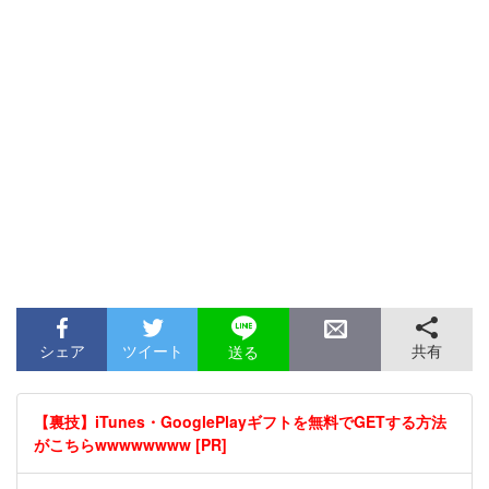
シェア
ツイート
共有
送る
【裏技】iTunes・GooglePlayギフトを無料でGETする方法
がこちらwwwwwwww [PR]