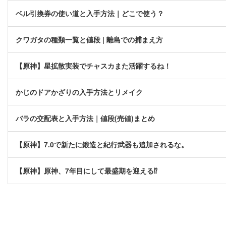
ベル引換券の使い道と入手方法｜どこで使う？
クワガタの種類一覧と値段 | 離島での捕まえ方
【原神】星拡散実装でチャスカまた活躍するね！
かじのドアかざりの入手方法とリメイク
バラの交配表と入手方法｜値段(売値)まとめ
【原神】7.0で新たに鍛造と紀行武器も追加されるな。
【原神】原神、7年目にして最盛期を迎える⁉