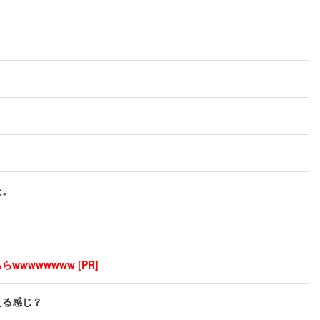
た。
wwwwwwww [PR]
える感じ？