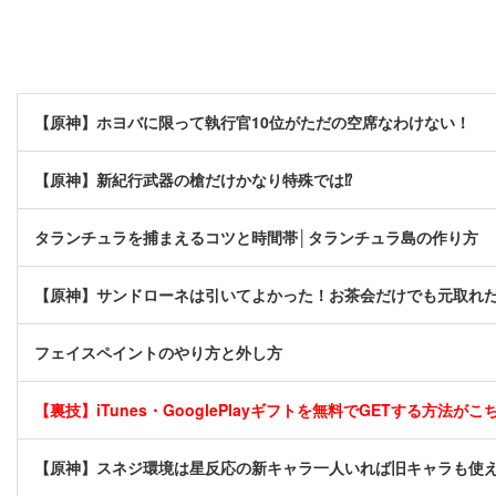
【原神】ホヨバに限って執行官10位がただの空席なわけない！
【原神】新紀行武器の槍だけかなり特殊では⁉
タランチュラを捕まえるコツと時間帯│タランチュラ島の作り方
【原神】サンドローネは引いてよかった！お茶会だけでも元取れ
フェイスペイントのやり方と外し方
【裏技】iTunes・GooglePlayギフトを無料でGETする方法がこちら
【原神】スネジ環境は星反応の新キャラ一人いれば旧キャラも使