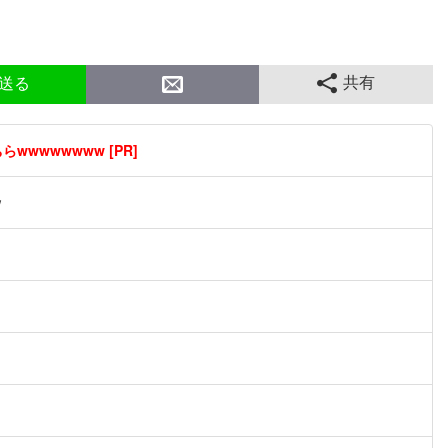
共有
送る
wwwwwwww [PR]
ｗ