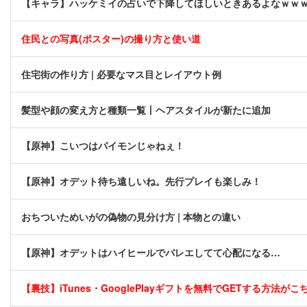
【キャラ】ハッケミイの占いで下降してほしいときあるよなｗｗ
住民との写真(ポスター)の撮り方と使い道
住宅街の作り方 | 必要なマス目とレイアウト例
髪型や顔の変え方と種類一覧丨ヘアスタイルが新たに追加
【原神】こいつはパイモンじゃねぇ！
【原神】オデット待ち遠しいね。先行プレイも楽しみ！
おちついためいがの偽物の見分け方 | 本物との違い
【原神】オデットはハイヒールでバレエしてて心配になる…
【裏技】iTunes・GooglePlayギフトを無料でGETする方法がこちら