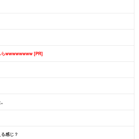
wwwwwwww [PR]
た。
える感じ？