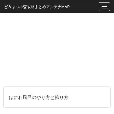
どうぶつの森攻略まとめアンテナMAP
T
o
g
g
l
e
n
a
v
i
g
a
t
i
o
n
はにわ風呂のやり方と飾り方