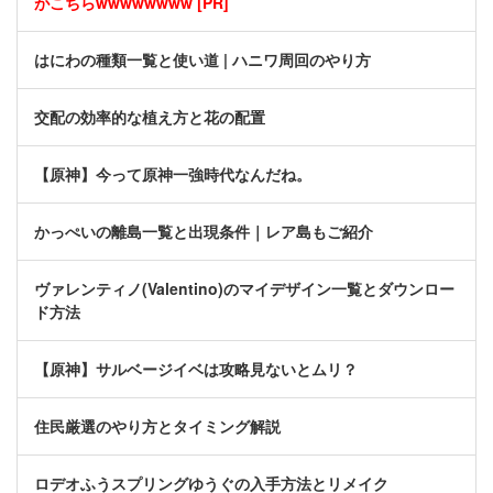
がこちらwwwwwwww [PR]
はにわの種類一覧と使い道 | ハニワ周回のやり方
交配の効率的な植え方と花の配置
【原神】今って原神一強時代なんだね。
かっぺいの離島一覧と出現条件｜レア島もご紹介
ヴァレンティノ(Valentino)のマイデザイン一覧とダウンロー
ド方法
【原神】サルベージイベは攻略見ないとムリ？
住民厳選のやり方とタイミング解説
ロデオふうスプリングゆうぐの入手方法とリメイク