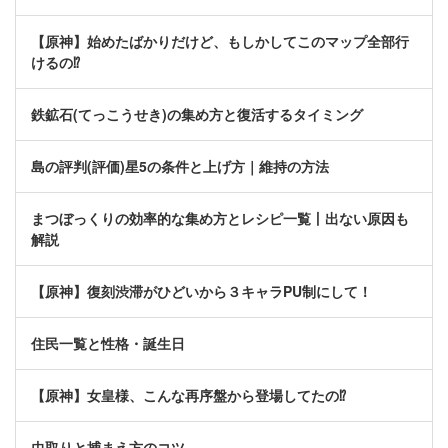
【原神】始めたばかりだけど、もしかしてこのマップ全部行
けるの⁉
鉄鉱石(てっこうせき)の集め方と復活するタイミング
島の評判(評価)星5の条件と上げ方｜維持の方法
まつぼっくりの効率的な集め方とレシピ一覧丨出ない原因も
解説
【原神】復刻渋滞がひどいから３キャラPU制にして！
住民一覧と性格・誕生日
【原神】女皇様、こんな再序盤から登場してたの⁉
虫取りと捕まえ方のコツ