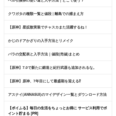
ベル引換券の使い道と入手方法｜どこで使う？
クワガタの種類一覧と値段 | 離島での捕まえ方
【原神】星拡散実装でチャスカまた活躍するね！
かじのドアかざりの入手方法とリメイク
バラの交配表と入手方法｜値段(売値)まとめ
【原神】7.0で新たに鍛造と紀行武器も追加されるな。
【原神】原神、7年目にして最盛期を迎える⁉
アスナイ(ANNASUI)のマイデザイン一覧とダウンロード方法
【ポイふる】毎日の生活をちょっとお得に サービス利用でポ
イント貯まる [PR]