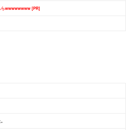
wwwwwwww [PR]
た。