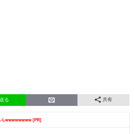
共有
送る
wwwwwwww [PR]