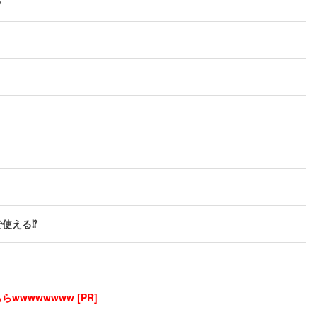
ｗ
使える⁉
wwwwwwww [PR]