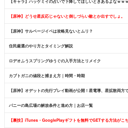
【キャラ】ハッケミイの占いで下降してほしいときあるよなｗｗ
【原神】どうせ星反応じゃないと倒しづらい敵とか出すでしょ。
【原神】サルベージイベは攻略見ないとムリ？
住民厳選のやり方とタイミング解説
ロデオふうスプリングゆうぐの入手方法とリメイク
カブトガニの値段と捕まえ方｜時間・時期
【原神】オデットの先行プレイ動画が公開！星電導、星拡散両方で
パニーの島広場の解放条件と進め方｜お店一覧
【裏技】iTunes・GooglePlayギフトを無料でGETする方法がこちら