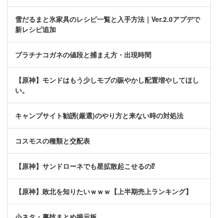
雪だるまと氷家具のレシピ一覧と入手方法｜Ver.2.0アプデで
新レシピ追加
プラチナコガネの値段と捕まえ方・出現時間
【原神】モンドはもう少しモブの賑やかし配置増やしてほし
い。
キャンプサイト勧誘(厳選)のやり方と来ない時の対処法
コスモスの種類と交配表
【原神】サンドローネでも星拡散起こせるの⁉
【原神】敗北を知りたいｗｗｗ【上半期売上ランキング】
小ネタ・裏技まとめ掲示板