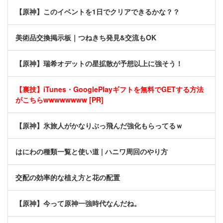
【原神】このイベントを1日でクリアできるかな？？
美術品交換掲示板｜つねきち発見&交流もOK
【原神】瑞希オデットの星拡散が予想以上に強そう！
【裏技】iTunes・GooglePlayギフトを無料でGETする方法
がこちらwwwwwwww [PR]
【原神】氷旅人がかなりぶっ飛んだ強化もらってるｗ
はにわの種類一覧と使い道 | ハニワ周回のやり方
交配の効率的な植え方と花の配置
【原神】今って原神一強時代なんだね。