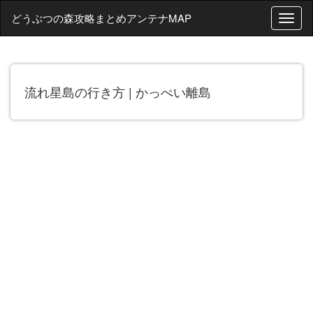
どうぶつの森攻略まとめアンテナMAP
T
o
g
g
l
流れ星島の行き方 | かっぺい離島
e
n
a
v
i
g
a
t
i
o
n