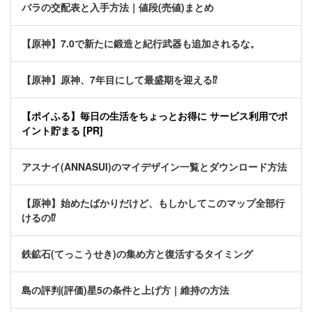
バラの交配表と入手方法｜値段(売値)まとめ
【原神】7.0で新たに鍛造と紀行武器も追加されるな。
【原神】原神、7年目にして最盛期を迎える⁉
【ポイふる】毎日の生活をちょっとお得に サービス利用でポ
イント貯まる [PR]
アスナイ(ANNASUI)のマイデザイン一覧とダウンロード方法
【原神】始めたばかりだけど、もしかしてこのマップ全部行
けるの⁉
鉄鉱石(てっこうせき)の集め方と復活するタイミング
島の評判(評価)星5の条件と上げ方｜維持の方法