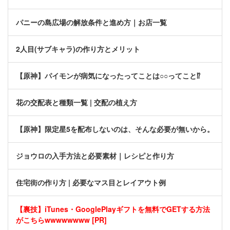
パニーの島広場の解放条件と進め方｜お店一覧
2人目(サブキャラ)の作り方とメリット
【原神】パイモンが病気になったってことは○○ってこと⁉
花の交配表と種類一覧 | 交配の植え方
【原神】限定星5を配布しないのは、そんな必要が無いから。
ジョウロの入手方法と必要素材｜レシピと作り方
住宅街の作り方 | 必要なマス目とレイアウト例
【裏技】iTunes・GooglePlayギフトを無料でGETする方法
がこちらwwwwwwww [PR]